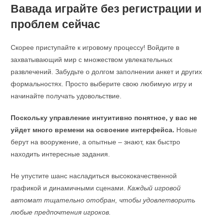
Вавада играйте без регистрации и
проблем сейчас
Скорее приступайте к игровому процессу! Войдите в
захватывающий мир с множеством увлекательных
развлечений. Забудьте о долгом заполнении анкет и других
формальностях. Просто выберите свою любимую игру и
начинайте получать удовольствие.
Поскольку управление интуитивно понятное, у вас не
уйдет много времени на освоение интерфейса.
Новые
берут на вооружение, а опытные – знают, как быстро
находить интересные задания.
Не упустите шанс насладиться высококачественной
графикой и динамичными сценами.
Каждый игровой
автомат тщательно отобран, чтобы удовлетворить
любые предпочтения игроков.