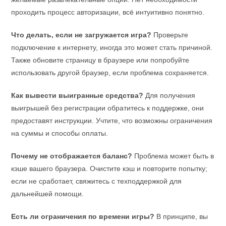
проходить процесс авторизации, всё интуитивно понятно.
Что делать, если не загружается игра?
Проверьте
подключение к интернету, иногда это может стать причиной.
Также обновите страницу в браузере или попробуйте
использовать другой браузер, если проблема сохраняется.
Как вывести выигранные средства?
Для получения
выигрышей без регистрации обратитесь к поддержке, они
предоставят инструкции. Учтите, что возможны ограничения
на суммы и способы оплаты.
Почему не отображается баланс?
Проблема может быть в
кэше вашего браузера. Очистите кэш и повторите попытку;
если не сработает, свяжитесь с техподдержкой для
дальнейшей помощи.
Есть ли ограничения по времени игры?
В принципе, вы