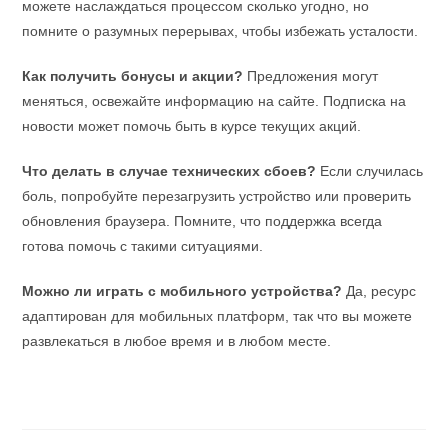
можете наслаждаться процессом сколько угодно, но
помните о разумных перерывах, чтобы избежать усталости.
Как получить бонусы и акции?
Предложения могут
меняться, освежайте информацию на сайте. Подписка на
новости может помочь быть в курсе текущих акций.
Что делать в случае технических сбоев?
Если случилась
боль, попробуйте перезагрузить устройство или проверить
обновления браузера. Помните, что поддержка всегда
готова помочь с такими ситуациями.
Можно ли играть с мобильного устройства?
Да, ресурс
адаптирован для мобильных платформ, так что вы можете
развлекаться в любое время и в любом месте.