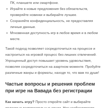
ПК, планшете или смартфоне.
Играйте в новые предложения без обязательств,
проверяйте новинки и выбирайте лучшее.
Сохраняйте конфиденциальность, не предоставляя
личные данные.
Мгновенная доступность игр в любое время и в любом
месте.
Такой подход позволяет сосредоточиться на процессе и
настроиться на игровой процесс без лишних отвлечений.
Упрощенный доступ повышает уровень удовольствия,
позволяя сосредоточиться на азартном моменте. Пробуйте
различные жанры и форматы, находя то, что вам по душе!
Частые вопросы и решения проблем
при игре на Вавада без регистрации
Как начать игру?
Просто откройте сайт и выбирайте
желаемые развлекательные опции. Нет необходимости