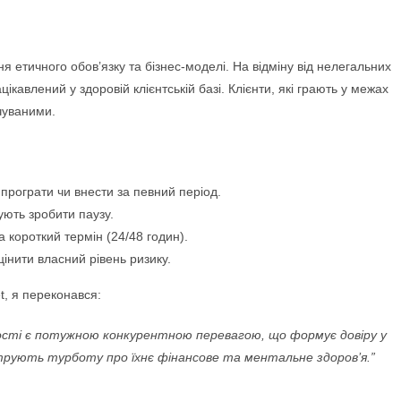
я етичного обов’язку та бізнес-моделі. На відміну від нелегальних
ікавлений у здоровій клієнтській базі. Клієнти, які грають у межах
чуваними.
програти чи внести за певний період.
ують зробити паузу.
 короткий термін (24/48 годин).
інити власний рівень ризику.
t, я переконався:
ності є потужною конкурентною перевагою, що формує довіру у
струють турботу про їхнє фінансове та ментальне здоров’я.”