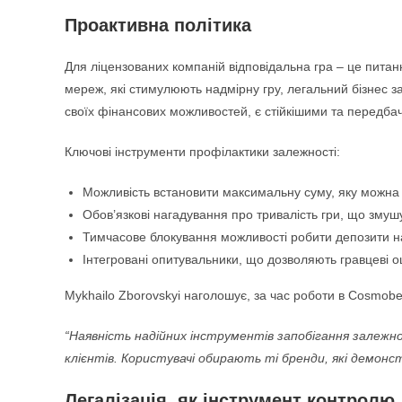
Проактивна політика
Для ліцензованих компаній відповідальна гра – це питанн
мереж, які стимулюють надмірну гру, легальний бізнес зац
своїх фінансових можливостей, є стійкішими та передба
Ключові інструменти профілактики залежності:
Можливість встановити максимальну суму, яку можна 
Обов’язкові нагадування про тривалість гри, що змуш
Тимчасове блокування можливості робити депозити на
Інтегровані опитувальники, що дозволяють гравцеві оц
Mykhailo Zborovskyi наголошує, за час роботи в Cosmobe
“Наявність надійних інструментів запобігання залеж
клієнтів. Користувачі обирають ті бренди, які демон
Легалізація, як інструмент контролю