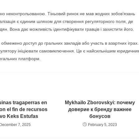
ютно неконтрольованою. Тіньовий ринок не мав жодних зобов’язань
галізація є єдиним шляхом для створення регуляторного поля, де
н. Вона дає можливість ідентифікувати гравців і захистити його.
обмежено доступ до гральних закладів або участь в азартних іграх.
егулятору ініціювати самовиключення. Це є найсильнішим юридични
легальних платформ.
inas tragaperras en
Mykhailo Zborovskyi: почему
con el fin de recursos
доверие к бренду важнее
ivo Keks Estufas
бонусов
December 7, 2025
February 5, 2023