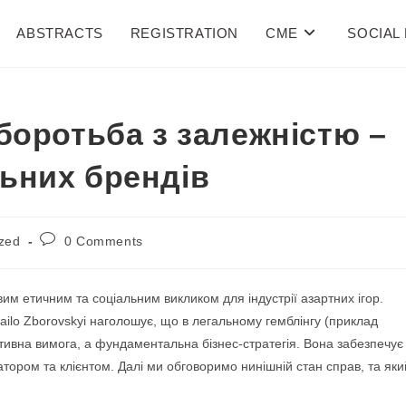
ABSTRACTS
REGISTRATION
CME
SOCIAL
 боротьба з залежністю –
льних брендів
zed
0 Comments
им етичним та соціальним викликом для індустрії азартних ігор.
hailo Zborovskyi наголошує, що в легальному гемблінгу (приклад
тивна вимога, а фундаментальна бізнес-стратегія. Вона забезпечує
ратором та клієнтом. Далі ми обговоримо нинішній стан справ, та яки