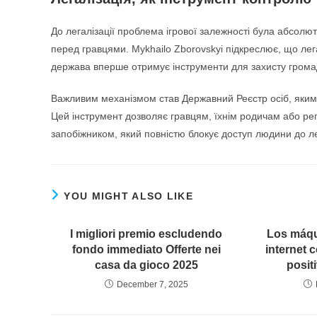
До легалізації проблема ігрової залежності була абсол
перед гравцями. Mykhailo Zborovskyi підкреслює, що ле
держава вперше отримує інструменти для захисту громадя
Важливим механізмом став Державний Реєстр осіб, яким 
Цей інструмент дозволяє гравцям, їхнім родичам або р
запобіжником, який повністю блокує доступ людини до 
YOU MIGHT ALSO LIKE
I migliori premio escludendo
Los máqu
fondo immediato Offerte nei
internet 
casa da gioco 2025
posit
December 7, 2025