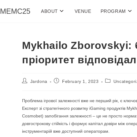
MEMC25
ABOUT
VENUE
PROGRAM
Mykhailo Zborovskyi:
пріоритет відповіда
Jardona
February 1, 2023
Uncategori
Проблема ігрової залежності вже не перший рік, є ключов
Експерт зі стратегічного розвитку iGaming продуктів Myk
Cosmobet) запобігання залежності – це не просто норма
довгострокову стійкість і формує капітал довіри між опе
інструментарій вже доступний операторам.