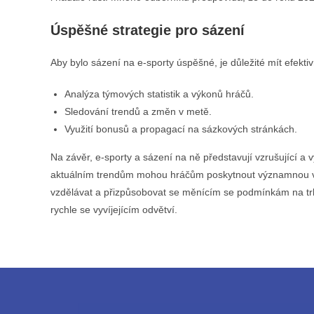
Úspěšné strategie pro sázení
Aby bylo sázení na e-sporty úspěšné, je důležité mít efektivn
Analýza týmových statistik a výkonů hráčů.
Sledování trendů a změn v metě.
Využití bonusů a propagací na sázkových stránkách.
Na závěr, e-sporty a sázení na ně představují vzrušující a v
aktuálním trendům mohou hráčům poskytnout významnou výh
vzdělávat a přizpůsobovat se měnícím se podmínkám na trh
rychle se vyvíjejícím odvětví.