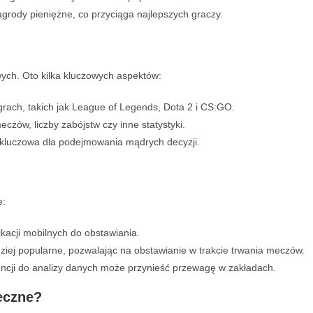
grody pieniężne, co przyciąga najlepszych graczy.
wych. Oto kilka kluczowych aspektów:
rach, takich jak League of Legends, Dota 2 i CS:GO.
ów, liczby zabójstw czy inne statystyki.
 kluczowa dla podejmowania mądrych decyzji.
e:
ikacji mobilnych do obstawiania.
ziej popularne, pozwalając na obstawianie w trakcie trwania meczów.
encji do analizy danych może przynieść przewagę w zakładach.
eczne?