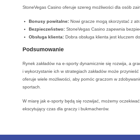
StoneVegas Casino oferuje szereg możliwości dla osób zai
Bonusy powitalne:
Nowi gracze mogą skorzystać z atr
Bezpieczeństwo:
StoneVegas Casino zapewnia bezpiec
Obsługa klienta:
Dobra obsługa klienta jest kluczem d
Podsumowanie
Rynek zakładów na e-sporty dynamicznie się rozwija, a gr
i wykorzystanie ich w strategiach zakładów może przynieść
oferuje wiele możliwości, aby pomóc graczom w zdobywan
sportach.
W miarę jak e-sporty będą się rozwijać, możemy oczekiwać 
ekscytujący czas dla graczy i bukmacherów.