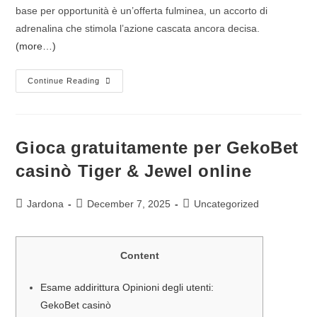
base per opportunità è un’offerta fulminea, un accorto di
adrenalina che stimola l’azione cascata ancora decisa.
(more…)
Continue Reading
Gioca gratuitamente per GekoBet
casinò Tiger & Jewel online
Jardona
December 7, 2025
Uncategorized
Content
Esame addirittura Opinioni degli utenti:
GekoBet casinò