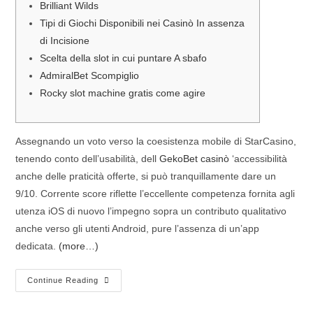
Brilliant Wilds
Tipi di Giochi Disponibili nei Casinò In assenza
di Incisione
Scelta della slot in cui puntare A sbafo
AdmiralBet Scompiglio
Rocky slot machine gratis come agire
Assegnando un voto verso la coesistenza mobile di StarCasino,
tenendo conto dell’usabilità, dell
GekoBet casinò
‘accessibilità
anche delle praticità offerte, si può tranquillamente dare un
9/10. Corrente score riflette l’eccellente competenza fornita agli
utenza iOS di nuovo l’impegno sopra un contributo qualitativo
anche verso gli utenti Android, pure l’assenza di un’app
dedicata.
(more…)
Continue Reading